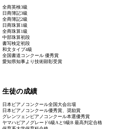
全商英検3級
日商簿記3級
全商簿記2級
日商珠算1級
全商珠算1級
中部珠算初段
書写検定初段
和文タイプ4級
全国書道コンクール 優秀賞
愛知県知事より技術顕彰受賞
生徒の成績
日本ピアノコンクール全国大会出場
日本ピアノコンクール優秀賞、奨励賞
グレンツェンピアノコンクール本選優秀賞
ヤマハピアノグレード6級Aと9級B 最高判定合格
保育系大学保育科合格