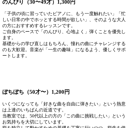
のんびり（30〜49才）1,300円
「子供の頃に習っていたピアノに、もう一度触れたい」「忙
しい日常の中でホッとする時間が欲しい」、そのような大人
の方におすすめするレッスンです。
ご自身のペースで「のんびり、心地よく」弾くことを優先し
ます。
基礎からの学び直しはもちろん、憧れの曲にチャレンジする
のも大歓迎。音楽が「一生の趣味」になるよう、優しくサポ
ートします。
ぼちぼち（50才〜）1,200円
いくつになっても「好きな曲を自由に弾きたい」という熱意
は上達のいちばんの近道です。
当教室では、50代以上の方の「この曲に挑戦したい」という
お気持ちを大切にしています。
指を独立して動かすための基礎を丁寧に行いつつ、指先を使