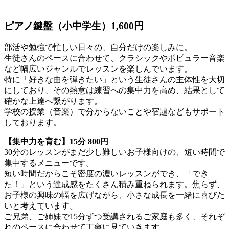
ピアノ鍵盤（小中学生）1,600円
部活や勉強で忙しい日々の、自分だけの楽しみに。
生徒さんのペースに合わせて、クラシックやポピュラー音楽
など幅広いジャンルでレッスンを楽しんでいます。
特に「好きな曲を弾きたい」という生徒さんの主体性を大切
にしており、その熱意は練習への集中力を高め、結果として
確かな上達へ繋がります。
学校の授業（音楽）で分からないことや宿題などもサポート
しております。
【集中力を育む】15分 800円
30分のレッスンがまだ少し難しいお子様向けの、短い時間で
集中するメニューです。
短い時間だからこそ密度の濃いレッスンができ、「でき
た！」という達成感をたくさん積み重ねられます。焦らず、
お子様の興味の幅を広げながら、小さな成長を一緒に喜びた
いと考えています。
ご兄弟、ご姉妹で15分ずつ受講されるご家庭も多く、それぞ
れのペースに合わせて丁寧に見ていきます。