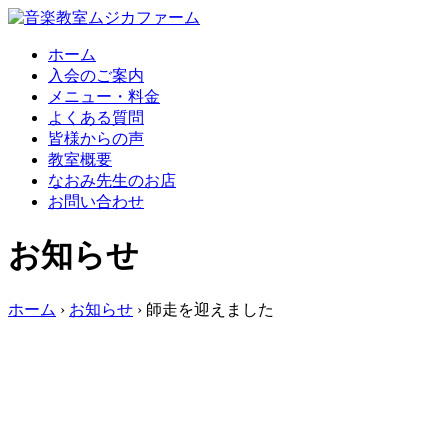
コ
ン
ホーム
テ
入会のご案内
ン
メニュー・料金
ツ
よくある質問
へ
皆様からの声
ス
教室概要
キ
なおみ先生のお店
ッ
お問い合わせ
プ
お知らせ
ホーム
›
お知らせ
›
師走を迎えました