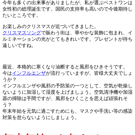
今年も多くの出来事がありましたが、私が選ぶベストワンは
女性初の総理誕生です。国民の支持率も高いので今後期待し
たいところです。
お楽しみのクリスマスが近づいてきました。
クリスマスソング
で賑わう街は、華やかな装飾に包まれ、イ
ルミネーションの光がとてもきれいです。プレゼントが待ち
遠しいですね。
最近、本格的に寒くなり油断すると風邪をひきそうです。
今は
インフルエンザ
が流行っていますが、皆様大丈夫でしょ
うか？
インフルエンザや風邪の予防策の一つとして、空気が乾燥し
ないように加湿して湿度を上げましょう。空気清浄機や加湿
器の掃除は手間ですが、風邪をひくことを思えば頑張れそ
う？
年末年始を元気に過ごすためにも、マスクや手洗い等の感染
対策を怠らないようにしましょう。