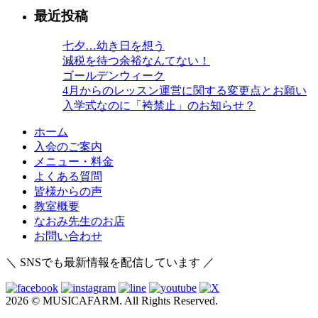
最近投稿
七夕…幼き日を想う
減税を待つ余裕なんてない！
ゴールデンウィーク
4月からのレッスン運営に関する変更点とお願い
入学式なのに「袴禁止」のお知らせ？
ホーム
入会のご案内
メニュー・料金
よくある質問
皆様からの声
教室概要
なおみ先生のお店
お問い合わせ
＼ SNSでも最新情報を配信しています ／
2026 © MUSICAFARM. All Rights Reserved.