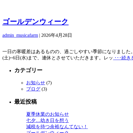
ゴールデンウィーク
admin_musicafarm
|
2026年4月28日
一日の寒暖差はあるものの、過ごしやすい季節になりました。
(土)~6日(水)まで、連休とさせていただきます。レッ
･･･続
カテゴリー
お知らせ
(7)
ブログ
(3)
最近投稿
夏季休業のお知らせ
七夕…幼き日を想う
減税を待つ余裕なんてない！
ゴールデンウィーク