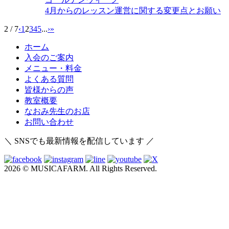
4月からのレッスン運営に関する変更点とお願い
2 / 7
‹
1
2
3
4
5
...
›
»
ホーム
入会のご案内
メニュー・料金
よくある質問
皆様からの声
教室概要
なおみ先生のお店
お問い合わせ
＼ SNSでも最新情報を配信しています ／
2026 © MUSICAFARM. All Rights Reserved.